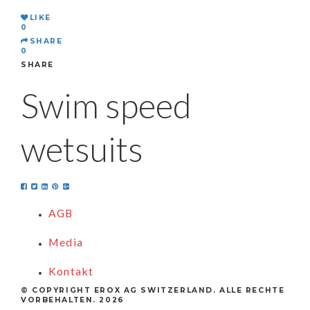
LIKE
0
SHARE
0
SHARE
Swim speed
wetsuits
AGB
Media
Kontakt
© COPYRIGHT EROX AG SWITZERLAND. ALLE RECHTE
VORBEHALTEN. 2026