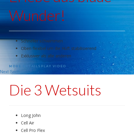
Wunder!
Schneller schwimmen
Oben flexibel um die Hüft stabilisierend
Exklusiver als alle anderen
MORE DETAILS
PLAY VIDEO
Next Section
Die 3 Wetsuits
Long John
Cell Air
Cell Pro Flex