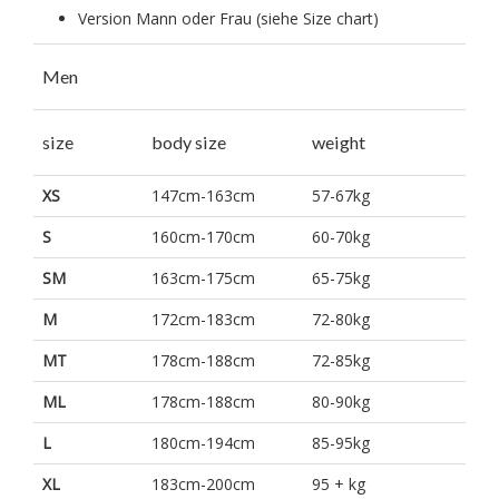
Version Mann oder Frau (siehe Size chart)
Men
size
body size
weight
XS
147cm-163cm
57-67kg
S
160cm-170cm
60-70kg
SM
163cm-175cm
65-75kg
M
172cm-183cm
72-80kg
MT
178cm-188cm
72-85kg
ML
178cm-188cm
80-90kg
L
180cm-194cm
85-95kg
XL
183cm-200cm
95 + kg