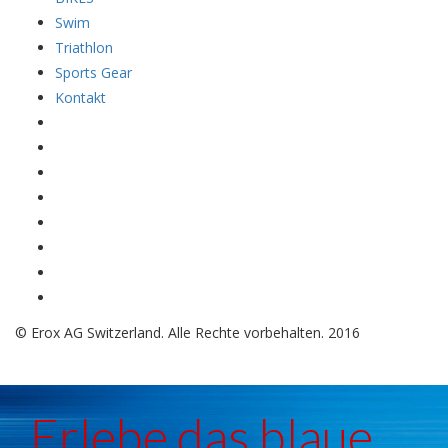
Swim
Triathlon
Sports Gear
Kontakt
© Erox AG Switzerland. Alle Rechte vorbehalten. 2016
Erlebe das blaue