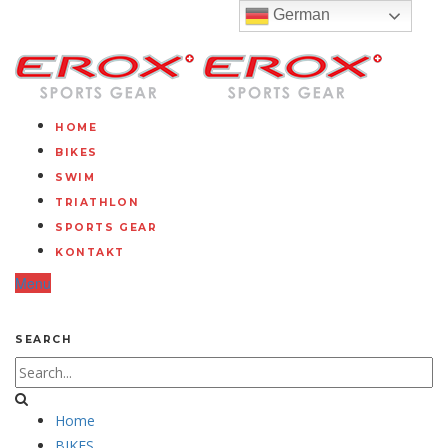
German
HOME
BIKES
SWIM
TRIATHLON
SPORTS GEAR
KONTAKT
Menu
SEARCH
Home
BIKES